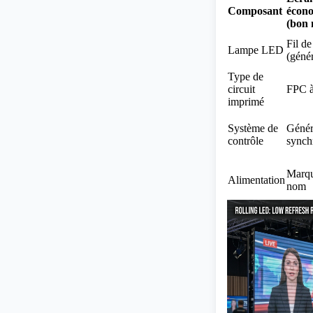
Composant
écon
(bon 
Fil de
Lampe LED
(géné
Type de
circuit
FPC à
imprimé
Système de
Génér
contrôle
synch
Marqu
Alimentation
nom