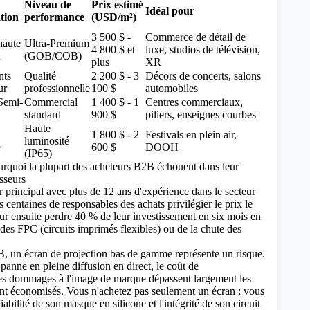
Niveau de
Prix ​​estimé
Idéal pour
tion
performance
(USD/m²)
3 500 $ -
Commerce de détail de
haute
Ultra-Premium
4 800 $ et
luxe, studios de télévision,
n
(GOB/COB)
plus
XR
nts
Qualité
2 200 $ - 3
Décors de concerts, salons
ur
professionnelle
100 $
automobiles
/Semi-
Commercial
1 400 $ - 1
Centres commerciaux,
standard
900 $
piliers, enseignes courbes
Haute
1 800 $ - 2
Festivals en plein air,
luminosité
e
600 $
DOOH
(IP65)
ourquoi la plupart des acheteurs B2B échouent dans leur
sseurs
r principal avec plus de 12 ans d'expérience dans le secteur
 centaines de responsables des achats privilégier le prix le
our ensuite perdre 40 % de leur investissement en six mois en
des FPC (circuits imprimés flexibles)
ou de la chute des
B, un écran de projection bas de gamme représente un risque.
panne en pleine diffusion en direct, le coût de
t les dommages à l'image de marque dépassent largement les
ent économisés. Vous n'achetez pas seulement un écran ; vous
fiabilité de son masque en silicone et l'intégrité de son circuit