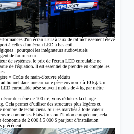
rformances d'un écran LED à taux de rafraîchissement élevé
ort à celles d'un écran LED à bas coût.
égiques : pourquoi les intégrateurs audiovisuels
gent de fournisseur
ateur de systèmes, le prix de l'écran LED enroulable ne
rtie de l'équation. Il est essentiel de prendre en compte les
es.
égère = Coûts de main-d'œuvre réduits
ditionnel dans une armoire pèse environ 7 à 10 kg. Un
le LED enroulable pèse souvent moins de 4 kg par mètre
décor de scène de 100 m², vous réduisez la charge
. Cela permet d’utiliser des structures plus légères et,
 le nombre de techniciens. Sur les marchés à forte valeur
œuvre comme les États-Unis ou l’Union européenne, cela
e économie de 2 000 à 5 000 $ par jour d’installation.
ns précédent