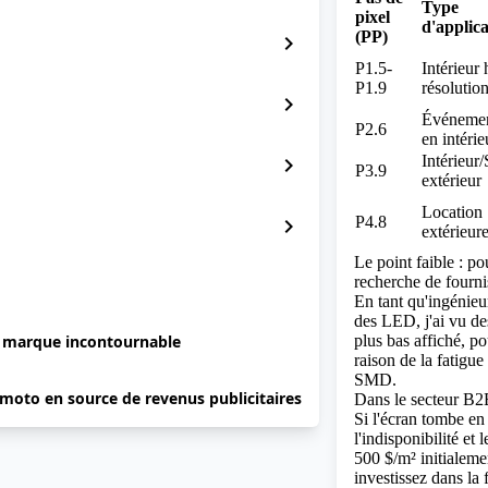
Type
pixel
d'applica
(PP)
chevron_right
P1.5-
Intérieur 
P1.9
résolutio
chevron_right
Événeme
P2.6
en intérie
Intérieur
chevron_right
P3.9
extérieur
Location
P4.8
chevron_right
extérieur
Le point faible : p
recherche de fourni
En tant qu'ingénieu
des LED, j'ai vu des
e marque incontournable
plus bas affiché, p
raison de la fatigue
SMD.
 moto en source de revenus publicitaires
Dans le secteur B2
Si l'écran tombe en 
l'indisponibilité e
500 $/m² initialem
investissez dans la 