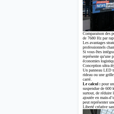
Comparaison des pe
de 7680 Hz par rapp
Les avantages strat
professionnels chan
Si vous êtes intégr
représente qu'une pa
économies logistiqu
Conception ultra-l
Un panneau LED tra
rideau ou une gril
carré.
Le calcul :
pour un 
suspendue de 600 kg
surtout, de réduire
ajoutée en main-d’
peut représenter un
Liberté créative sa