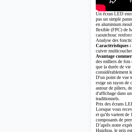
Un écran LED enrou
pas un simple panne
en aluminium moulé 
flexible (FPC) de h
caoutchouc renforc
Analyse des foncti
Caractéristiques :
cuivre multicouche
Avantage commerc
des milliers de fois
que la durée de vie
considérablement le
D'un point de vue t
exige un rayon de 
autour de piliers, 
d'affichage dans u
traditionnels.
Prix ​​des écrans LE
Lorsque vous receve
et qu'ils varient de
composants de prem
D’après notre expér
Huizhou, le prix est