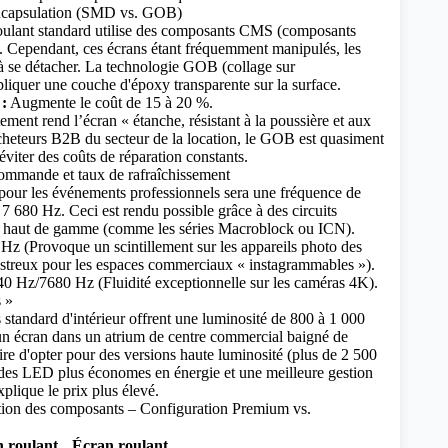
encapsulation (SMD vs. GOB)
lant standard utilise
des composants CMS (composants
. Cependant, ces écrans étant fréquemment manipulés, les
 se détacher.
La technologie GOB (collage sur
pliquer une couche d'époxy transparente sur la surface.
 :
Augmente le coût de 15 à 20 %.
ement rend l’écran « étanche, résistant à la poussière et aux
cheteurs B2B du secteur de la location, le GOB est quasiment
éviter des coûts de réparation constants.
commande et taux de rafraîchissement
pour les événements professionnels sera une fréquence de
 7 680 Hz. Ceci est rendu possible grâce à des circuits
ge haut de gamme (comme les séries Macroblock ou ICN).
z (Provoque un scintillement sur les appareils photo des
streux pour les espaces commerciaux « instagrammables »).
0 Hz/7680 Hz (Fluidité exceptionnelle sur les caméras 4K).
s »
s standard d'intérieur offrent une luminosité de 800 à 1 000
r un écran dans un atrium de centre commercial baigné de
saire d'opter pour des versions haute luminosité (plus de 2 500
t des LED plus économes en énergie et une meilleure gestion
plique le prix plus élevé.
ition des composants – Configuration Premium vs.
 roulant
Écran roulant