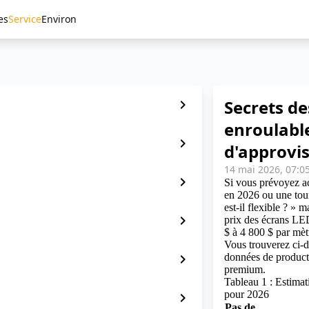
es
Service
Environ
Secrets de
chevron_right
enroulable
chevron_right
d'approvi
14 mai 2026, 07:0
chevron_right
Si vous prévoyez ac
en 2026 ou une tour
est-il flexible ? » 
chevron_right
prix des écrans LE
$ à 4 800 $ par mèt
Vous trouverez ci-d
chevron_right
données de producti
premium.
Tableau 1 : Estimat
pour 2026
chevron_right
Pas de