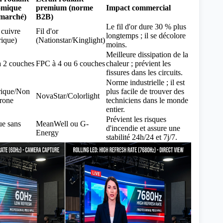
omique
premium (norme
Impact commercial
marché)
B2B)
Le fil d'or dure 30 % plus
 cuivre
Fil d'or
longtemps ; il se décolore
rique)
(Nationstar/Kinglight)
moins.
Meilleure dissipation de la
 2 couches
FPC à 4 ou 6 couches
chaleur ; prévient les
fissures dans les circuits.
Norme industrielle ; il est
ique/Non
plus facile de trouver des
NovaStar/Colorlight
rone
techniciens dans le monde
entier.
Prévient les risques
e sans
MeanWell ou G-
d'incendie et assure une
Energy
stabilité 24h/24 et 7j/7.