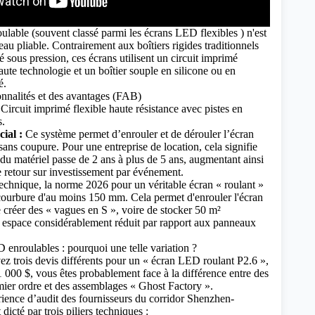
lable (souvent classé parmi
les écrans LED flexibles
) n'est
au pliable. Contrairement aux boîtiers rigides traditionnels
sous pression, ces écrans utilisent un circuit imprimé
aute technologie et un boîtier souple en silicone ou en
é.
onnalités et des avantages (FAB)
Circuit imprimé flexible haute résistance avec pistes en
s.
ial :
Ce système permet d’enrouler et de dérouler l’écran
 sans coupure. Pour une entreprise de location, cela signifie
 du matériel passe de 2 ans à plus de 5 ans, augmentant ainsi
 retour sur investissement par événement.
echnique, la norme 2026 pour un véritable écran « roulant »
courbure d'au moins 150 mm. Cela permet d'enrouler l'écran
de créer des « vagues en S », voire de stocker 50 m²
n espace considérablement réduit par rapport aux panneaux
D enroulables : pourquoi une telle variation ?
z trois devis différents pour un « écran LED roulant P2.6 »,
 1 000 $, vous êtes probablement face à la différence entre des
ier ordre et des assemblages « Ghost Factory ».
ience d’audit des fournisseurs du corridor Shenzhen-
 dicté par trois piliers techniques :