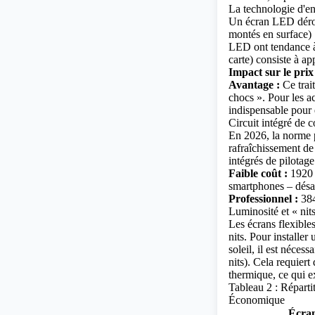
La technologie d'
Un écran LED dérou
montés en surface)
LED ont tendance à
carte)
consiste à ap
Impact sur le prix
Avantage :
Ce trait
chocs ». Pour les a
indispensable pour 
Circuit intégré de 
En 2026, la norme 
rafraîchissement de
intégrés de pilota
Faible coût :
1920 H
smartphones – désa
Professionnel :
384
Luminosité et « nit
Les écrans flexible
nits. Pour installe
soleil, il est néces
nits). Cela requier
thermique, ce qui ex
Tableau 2 : Répart
Économique
Écran