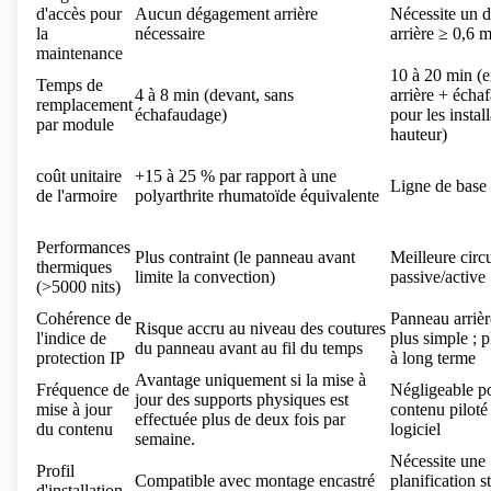
d'accès pour
Aucun dégagement arrière
Nécessite un 
la
nécessaire
arrière ≥ 0,6 
maintenance
10 à 20 min (e
Temps de
4 à 8 min (devant, sans
arrière + écha
remplacement
échafaudage)
pour les instal
par module
hauteur)
coût unitaire
+15 à 25 % par rapport à une
Ligne de base
de l'armoire
polyarthrite rhumatoïde équivalente
Performances
Plus contraint (le panneau avant
Meilleure circu
thermiques
limite la convection)
passive/active
(>5000 nits)
Cohérence de
Panneau arrièr
Risque accru au niveau des coutures
l'indice de
plus simple ; 
du panneau avant au fil du temps
protection IP
à long terme
Avantage uniquement si la mise à
Fréquence de
Négligeable po
jour des supports physiques est
mise à jour
contenu piloté
effectuée plus de deux fois par
du contenu
logiciel
semaine.
Nécessite une
Profil
Compatible avec montage encastré
planification s
d'installation