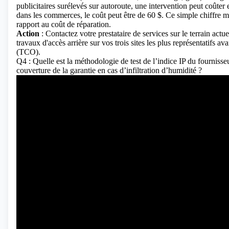
publicitaires surélevés sur autoroute, une intervention peut coûter 
dans les commerces, le coût peut être de 60 $. Ce simple chiffre m
rapport au coût de réparation.
Action
: Contactez votre prestataire de services sur le terrain actu
travaux d'accès arrière sur vos trois sites les plus représentatifs a
(TCO).
Q4 : Quelle est la méthodologie de test de l’indice IP du fournisse
couverture de la garantie en cas d’infiltration d’humidité ?