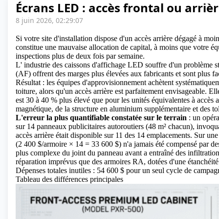
Écrans LED : accès frontal ou arriè
8 juin 2026, 02:29:07
Si votre site d'installation dispose d'un accès arrière dégagé à mo
constitue une mauvaise allocation de capital, à moins que votre é
inspections plus de deux fois par semaine.
L' industrie des caissons
d'affichage LED
souffre d'un problème st
(AF) offrent des marges plus élevées aux fabricants et sont plus f
Résultat : les équipes d'approvisionnement achètent systématiquem
toiture, alors qu'un accès arrière est parfaitement envisageable. E
est 30 à 40 % plus élevé que pour les unités équivalentes à accès 
magnétique, de la structure en aluminium supplémentaire et des tol
L'erreur la plus quantifiable constatée sur le terrain
: un opéra
sur 14 panneaux
publicitaires autoroutiers
(48 m² chacun), invoquan
accès arrière était disponible sur 11 des 14 emplacements. Sur un
(2 400 $/armoire × 14 = 33 600 $) n'a jamais été compensé par de
plus complexe du joint du panneau avant a entraîné des infiltration
réparation imprévus que des armoires RA, dotées d'une étanchéité d'
Dépenses totales inutiles : 54 600 $ pour un seul cycle de campag
Tableau des différences principales