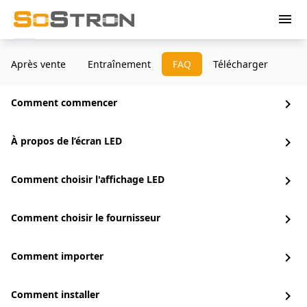
menu
Après vente
Entraînement
FAQ
Télécharger
Comment commencer
chevron_right
À propos de l’écran LED
chevron_right
Comment choisir l'affichage LED
chevron_right
Comment choisir le fournisseur
chevron_right
Comment importer
chevron_right
Comment installer
chevron_right