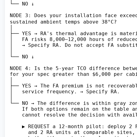
└── NO ↓

NODE 3: Does your installation face excee
sustained ambient temps above 38°C?

│

├── YES → RA's thermal advantage is materi
│   FA risks 8,000–12,000 hours of reduced
│   → Specify RA. Do not accept FA substit
│

└── NO ↓

NODE 4: Is the 5-year TCO difference betwe
for your spec greater than $6,000 per cabi
│

├── YES → The FA premium is not recoverabl
│   service frequency. → Specify RA.

│

└── NO → The difference is within gray zon
    If both options remain on the table an
    cannot resolve the decision with avail
    ▶ REQUEST a 12-month pilot: deploy 2 F
      and 2 RA units at comparable sites, 