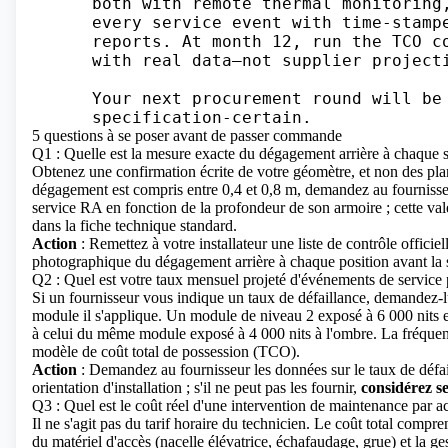
      both with remote thermal monitoring,
      every service event with time-stampe
      reports. At month 12, run the TCO co
      with real data—not supplier projecti
      Your next procurement round will be

5 questions à se poser avant de passer commande
Q1 : Quelle est la mesure exacte du dégagement arrière à chaque sit
Obtenez une confirmation écrite de votre géomètre, et non des plan
dégagement est compris entre 0,4 et 0,8 m, demandez au fournisse
service RA en fonction de la profondeur de son armoire ; cette vale
dans la fiche technique standard.
Action
: Remettez à votre installateur une liste de contrôle officie
photographique du dégagement arrière à chaque position avant la s
Q2 : Quel est votre taux mensuel projeté d'événements de service pa
Si un fournisseur vous indique un taux de défaillance, demandez-
module il s'applique. Un module de niveau 2 exposé à 6 000 nits en
à celui du même module exposé à 4 000 nits à l'ombre. La fréquen
modèle de coût total de possession (TCO).
Action
: Demandez au fournisseur les données sur le taux de défail
orientation d'installation ; s'il ne peut pas les fournir,
considérez s
Q3 : Quel est le coût réel d'une intervention de maintenance par acc
Il ne s'agit pas du tarif horaire du technicien. Le coût total compre
du matériel d'accès (nacelle élévatrice, échafaudage, grue) et la g