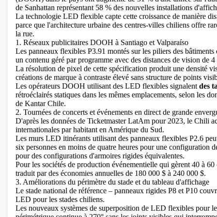
de Sanhattan représentant 58 % des nouvelles installations d'affi
La technologie LED flexible
capte cette croissance de manière dis
parce que l'architecture urbaine des centres-villes chiliens offre 
la rue.
1. Réseaux publicitaires DOOH à Santiago et Valparaíso
Les panneaux flexibles P3.91 montés sur les piliers des bâtiments 
un contenu géré par programme avec des distances de vision de 4 
La résolution de pixel de cette spécification produit une densité vi
créations de marque à contraste élevé sans structure de points visib
Les opérateurs DOOH utilisant des LED flexibles signalent
des 
rétroéclairés statiques dans les mêmes emplacements, selon les d
de Kantar Chile.
2. Tournées de concerts et événements en direct de grande enverg
D'après les données de Ticketmaster LatAm pour 2023, le Chili acc
internationales par habitant en Amérique du Sud.
Les murs LED itinérants utilisant des panneaux flexibles P2.6 peuve
six personnes en moins de quatre heures pour une configuration de
pour des configurations d'armoires rigides équivalentes.
Pour les sociétés de production événementielle qui gèrent 40 à 60 
traduit par des économies annuelles de 180 000 $ à 240 000 $.
3. Améliorations du périmètre du stade et du tableau d'affichage
Le stade national de référence – panneaux rigides P8 et P10 couvr
LED pour les stades chiliens.
Les nouveaux systèmes de superposition de LED flexibles pour les
périmétrique continue à 270° sans les joints visibles qui interrompe