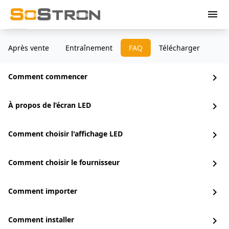
menu
Après vente
Entraînement
FAQ
Télécharger
Comment commencer
chevron_right
À propos de l’écran LED
chevron_right
Comment choisir l'affichage LED
chevron_right
Comment choisir le fournisseur
chevron_right
Comment importer
chevron_right
Comment installer
chevron_right