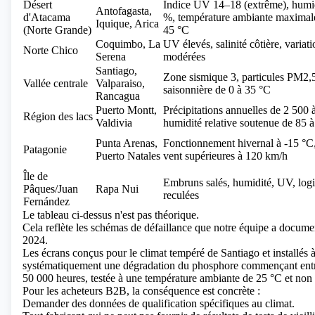
Désert
Indice UV 14–18 (extrême), humid
Antofagasta,
d'Atacama
%, température ambiante maximale
Iquique, Arica
(Norte Grande)
45 °C
Coquimbo, La
UV élevés, salinité côtière, variat
Norte Chico
Serena
modérées
Santiago,
Zone sismique 3, particules PM2,5
Vallée centrale
Valparaiso,
saisonnière de 0 à 35 °C
Rancagua
Puerto Montt,
Précipitations annuelles de 2 500
Région des lacs
Valdivia
humidité relative soutenue de 85 
Punta Arenas,
Fonctionnement hivernal à -15 °C
Patagonie
Puerto Natales
vent supérieures à 120 km/h
Île de
Embruns salés, humidité, UV, logi
Pâques/Juan
Rapa Nui
reculées
Fernández
Le tableau ci-dessus n'est pas théorique.
Cela reflète les schémas de défaillance que notre équipe a docume
2024.
Les écrans conçus pour le climat tempéré de Santiago et installés
systématiquement une dégradation du phosphore commençant entre 
50 000 heures, testée à une température ambiante de 25 °C et non
Pour les acheteurs B2B, la conséquence est concrète :
Demander des données de qualification spécifiques au climat.