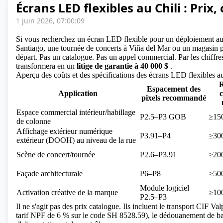
Écrans LED flexibles au Chili : Prix
1 juin 2026, 07:00:09
Si vous recherchez un
écran LED flexible
pour un déploiement au 
Santiago, une tournée de concerts à Viña del Mar ou un magasin ph
départ. Pas un catalogue. Pas un appel commercial. Par les chiffres 
transformera en un
litige de garantie à 40 000 $
.
Aperçu des coûts et des spécifications des écrans LED flexibles a
Espacement des
Application
pixels recommandé
Espace commercial intérieur/habillage
P2.5–P3 GOB
≥15
de colonne
Affichage extérieur numérique
P3.91–P4
≥30
extérieur (DOOH) au niveau de la rue
Scène de concert/tournée
P2.6–P3.91
≥20
Façade architecturale
P6–P8
≥50
Module logiciel
Activation créative de la marque
≥10
P2.5–P3
Il ne s'agit pas des prix catalogue. Ils incluent le transport CIF Va
tarif NPF de 6 % sur le code SH 8528.59), le dédouanement de b