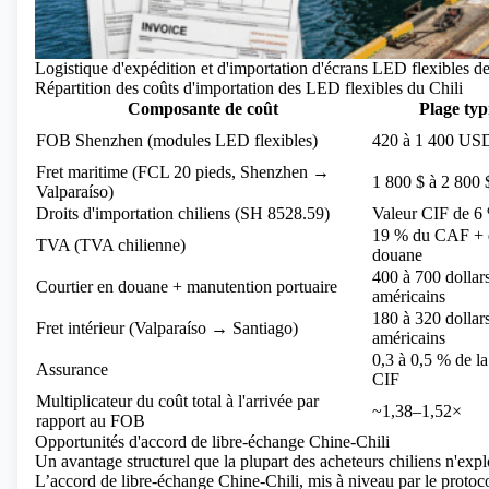
Logistique d'expédition et d'importation d'écrans LED flexibles de
Répartition des coûts d'importation des LED flexibles du Chili
Composante de coût
Plage typ
FOB Shenzhen (modules LED flexibles)
420 à 1 400 US
Fret maritime (FCL 20 pieds, Shenzhen →
1 800 $ à 2 800
Valparaíso)
Droits d'importation chiliens (SH 8528.59)
Valeur CIF de 6
19 % du CAF + d
TVA (TVA chilienne)
douane
400 à 700 dollar
Courtier en douane + manutention portuaire
américains
180 à 320 dollar
Fret intérieur (Valparaíso → Santiago)
américains
0,3 à 0,5 % de la
Assurance
CIF
Multiplicateur du coût total à l'arrivée par
~1,38–1,52×
rapport au FOB
Opportunités d'accord de libre-échange Chine-Chili
Un avantage structurel que la plupart des acheteurs chiliens n'expl
L’accord de libre-échange Chine-Chili, mis à niveau par le protoc