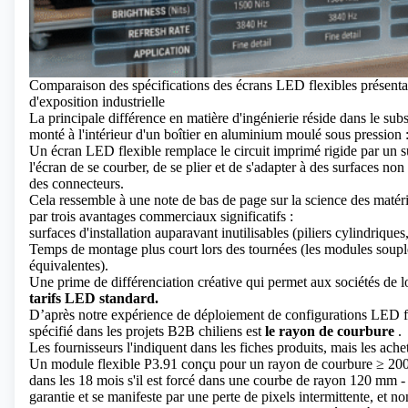
Comparaison des spécifications des écrans LED flexibles présentan
d'exposition industrielle
La principale différence en matière d'ingénierie réside dans le sub
monté à l'intérieur d'un boîtier en aluminium moulé sous pression :
Un
écran LED flexible
remplace le circuit imprimé rigide par un s
l'écran de se courber, de se plier et de s'adapter à des surfaces no
des connecteurs.
Cela ressemble à une note de bas de page sur la science des matéri
par trois avantages commerciaux significatifs :
surfaces d'installation auparavant inutilisables (piliers cylindriqu
Temps de montage plus court lors des tournées (les modules soupl
équivalentes).
Une prime de différenciation créative qui permet aux sociétés de l
tarifs LED standard.
D’après notre expérience de déploiement de configurations LED fle
spécifié dans les projets B2B chiliens est
le rayon de courbure
.
Les fournisseurs l'indiquent dans les fiches produits, mais les ache
Un module flexible P3.91 conçu pour un rayon de courbure ≥ 200 
dans les 18 mois s'il est forcé dans une courbe de rayon 120 mm - 
garantie et se manifeste par une perte de pixels intermittente, et n