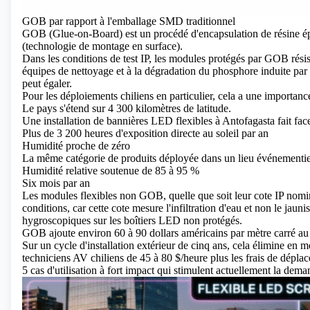
GOB par rapport à l'emballage SMD traditionnel
GOB (Glue-on-Board)
est un procédé d'encapsulation de résine 
(technologie de montage en surface).
Dans les conditions de test IP, les modules protégés par GOB résis
équipes de nettoyage et à la dégradation du phosphore induite pa
peut égaler.
Pour les déploiements chiliens en particulier, cela a une importanc
Le pays s'étend sur 4 300 kilomètres de latitude.
Une installation de bannières LED flexibles à Antofagasta fait face
Plus de 3 200 heures d'exposition directe au soleil par an
Humidité proche de zéro
La même catégorie de produits déployée dans un lieu événementie
Humidité relative soutenue de 85 à 95 %
Six mois par an
Les modules flexibles non GOB, quelle que soit leur cote IP nomin
conditions, car cette cote mesure l'infiltration d'eau et non le jau
hygroscopiques sur les boîtiers LED non protégés.
GOB ajoute environ 60 à 90 dollars américains par mètre carré au
Sur un cycle d'installation extérieur de cinq ans, cela élimine en 
techniciens AV chiliens de 45 à 80 $/heure plus les frais de dépla
5 cas d'utilisation à fort impact qui stimulent actuellement la dem