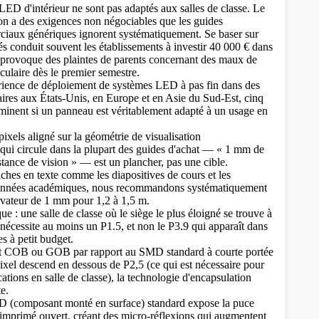
LED d'intérieur
ne sont pas adaptés aux salles de classe. Le
ion a des exigences non négociables que les guides
ciaux génériques ignorent systématiquement. Se baser sur
tés conduit souvent les établissements à investir 40 000 € dans
i provoque des plaintes de parents concernant des maux de
oculaire dès le premier semestre.
rience de déploiement de systèmes LED à pas fin dans des
aires aux États-Unis, en Europe et en Asie du Sud-Est, cinq
rminent si un panneau est véritablement adapté à un usage en
ixels aligné sur la géométrie de visualisation
qui circule dans la plupart des guides d'achat — « 1 mm de
stance de vision » — est un plancher, pas une cible.
iches en texte comme les diapositives de cours et les
données académiques, nous recommandons systématiquement
rvateur de 1 mm pour 1,2 à 1,5 m.
e : une salle de classe où le siège le plus éloigné se trouve à
 nécessite au moins un P1.5, et non le P3.9 qui apparaît dans
es à petit budget.
t COB ou GOB par rapport au SMD standard à courte portée
ixel descend en dessous de P2,5 (ce qui est nécessaire pour
cations en salle de classe), la technologie d'encapsulation
e.
D (composant monté en surface)
standard expose la puce
imprimé ouvert, créant des micro-réflexions qui augmentent