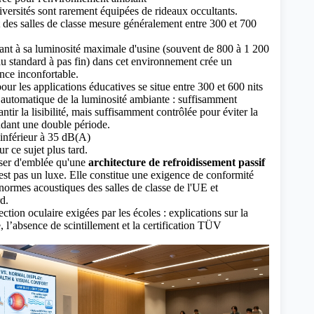
niversités sont rarement équipées de rideaux occultants.
 des salles de classe mesure généralement entre 300 et 700
ant à sa luminosité maximale d'usine (souvent de 800 à 1 200
u standard à pas fin) dans cet environnement crée un
nce inconfortable.
ur les applications éducatives se situe entre 300 et 600 nits
automatique de la luminosité ambiante : suffisamment
tir la lisibilité, mais suffisamment contrôlée pour éviter la
ndant une double période.
 inférieur à 35 dB(A)
r ce sujet plus tard.
iser d'emblée qu'une
architecture de refroidissement passif
est pas un luxe. Elle constitue une exigence de conformité
 normes acoustiques des salles de classe de l'UE et
d.
tion oculaire exigées par les écoles : explications sur la
, l’absence de scintillement et la certification TÜV