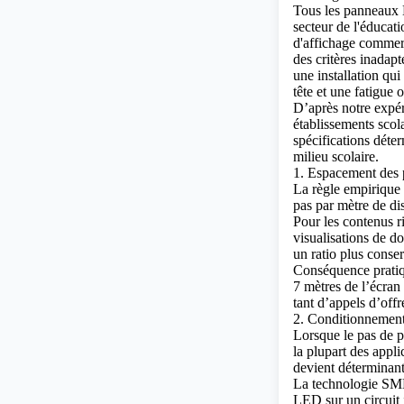
Tous
les panneaux 
secteur de l'éducat
d'affichage commer
des critères inadap
une installation qu
tête et une fatigue 
D’après notre expé
établissements scol
spécifications déte
milieu scolaire.
1. Espacement des p
La règle empirique 
pas par mètre de di
Pour les contenus r
visualisations de 
un ratio plus conse
Conséquence pratiqu
7 mètres de l’écran
tant d’appels d’offr
2. Conditionnemen
Lorsque le pas de p
la plupart des appli
devient déterminant
La technologie SM
LED sur un circuit 