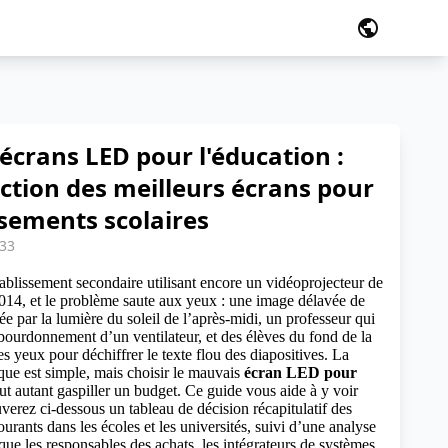
public
écrans LED pour l'éducation :
ction des meilleurs écrans pour
ssements scolaires
:33
ablissement secondaire utilisant encore un vidéoprojecteur de
014, et le problème saute aux yeux : une image délavée de
e par la lumière du soleil de l’après-midi, un professeur qui
 bourdonnement d’un ventilateur, et des élèves du fond de la
les yeux pour déchiffrer le texte flou des diapositives. La
que est simple, mais choisir le mauvais
écran LED pour
ut autant gaspiller un budget. Ce guide vous aide à y voir
uverez ci-dessous un tableau de décision récapitulatif des
ourants dans les écoles et les universités, suivi d’une analyse
que les responsables des achats, les intégrateurs de systèmes