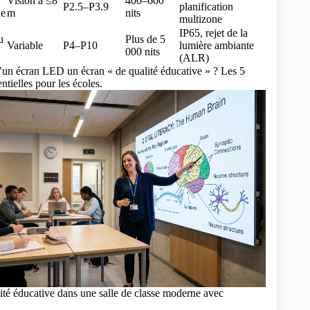
Vision à ≤8
400–600
P2.5–P3.9
planification
ue
m
nits
multizone
IP65, rejet de la
u
Plus de 5
Variable
P4–P10
lumière ambiante
000 nits
(ALR)
d’un écran LED un écran « de qualité éducative » ? Les 5
entielles pour les écoles.
té éducative dans une salle de classe moderne avec