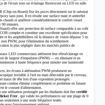
çu de l'écran sous un éclairage fluorescent ou LED en salle
B (Chip-on-Board)
fixe les puces directement sur le substrat
oxy sans joint. Il en résulte une surface mate et antireflet
nts chauds et améliore considérablement le confort visuel
e 90 minutes.
Board)
offre une protection de surface comparable à un coût
u COB complet et constitue une excellente spécification pour
ire et les amphithéâtres où la distance de vision dépasse 5 m.
t non PWM, pour l'élimination du scintillement
ification la plus négligée dans les marchés publics de
neaux LED commerciaux atténuent leur rétroéclairage en
tion de largeur d'impulsion (PWM) — en allumant et en
 lumineuse à haute fréquence pour simuler une luminosité
nces, les écrans à atténuation PWM produisent un
scopique invisible à l'œil nu mais détectable par le cerveau,
et maux de tête lors d'une exposition prolongée.
urant continu élimine complètement ce problème en faisant
ent le courant d'alimentation.
 une utilisation prolongée par les étudiants doit être
certifié
icker Free
, qui valide les performances sur une plage de 0
as seulement à une seule fréquence testée.
brée pour l'environnement ambiant