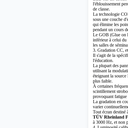
l'éblouissement per
de classe.
La technologie CO
sous une couche d'ép
qui élimine les poi
pendant un cours d
Le GOB (Glue on 
inférieur à celui d
les salles de sémina
3. Gradation CC, e
Il s'agit de la spéc
l'éducation.
La plupart des pan
utilisant la modula
éteignant la source
plus faible.
À certaines fréque
scintillement strobo
provoquant fatigue 
La gradation en co
varier continuellem
Tout écran destiné à
TÜV Rheinland Fl
à 3000 Hz, et non p
4. Luminosité cali