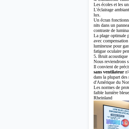
Les écoles et les u
L'éclairage ambiant
lux.
Un écran fonctionn
nits dans un pannea
contraste de lumina
La plage optimale po
avec compensation 
lumineuse pour garan
fatigue oculaire pe
5. Bruit acoustique
Nous reviendrons su
Il convient de préc
sans ventilateur
n'
dans la plupart des
d'Amérique du Nor
Les normes de protec
faible lumière bleue
Rheinland