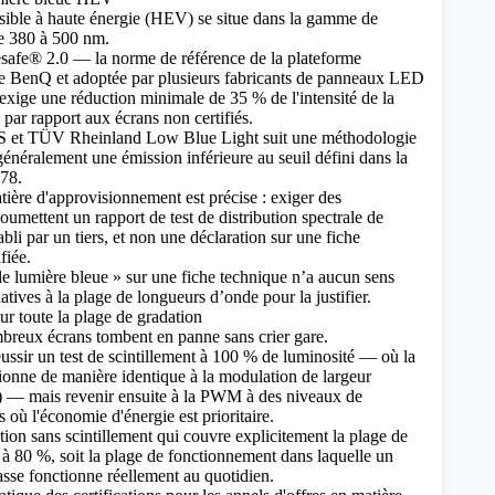
sible à haute énergie (HEV) se situe dans la gamme de
e 380 à 500 nm.
esafe® 2.0 — la norme de référence de la plateforme
 BenQ et adoptée par plusieurs fabricants de panneaux LED
xige une réduction minimale de 35 % de l'intensité de la
ar rapport aux écrans non certifiés.
GS et TÜV Rheinland Low Blue Light suit une méthodologie
généralement une émission inférieure au seuil défini dans la
78.
tière d'approvisionnement est précise : exiger des
soumettent un rapport de test de distribution spectrale de
bli par un tiers, et non une déclaration sur une fiche
fiée.
le lumière bleue » sur une fiche technique n’a aucun sens
atives à la plage de longueurs d’onde pour la justifier.
ur toute la plage de gradation
breux écrans tombent en panne sans crier gare.
ssir un test de scintillement à 100 % de luminosité — où la
onne de manière identique à la modulation de largeur
— mais revenir ensuite à la PWM à des niveaux de
s où l'économie d'énergie est prioritaire.
tion sans scintillement qui couvre explicitement la plage de
à 80 %, soit la plage de fonctionnement dans laquelle un
lasse fonctionne réellement au quotidien.