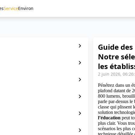
es
Service
Environ
Guide des 
chevron_right
Notre séle
chevron_right
les établi
2 juin 2026, 06:26
chevron_right
Pénétrez dans un ét
plafond datant de 2
chevron_right
800 lumens, brouillé
parle par-dessus le
classe qui plissent 
chevron_right
solution technologi
l’éducation
peut to
plus clair. Vous tro
scénarios les plus c
chevron_right
technique détaillée 