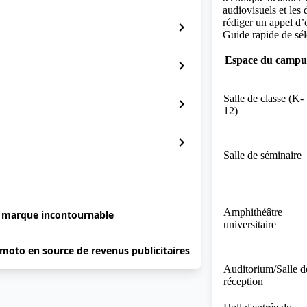
audiovisuels et les
rédiger un appel d’
chevron_right
Guide rapide de sél
Espace du campu
chevron_right
Salle de classe (K-
chevron_right
12)
chevron_right
Salle de séminaire
Amphithéâtre
e marque incontournable
universitaire
 moto en source de revenus publicitaires
Auditorium/Salle d
réception