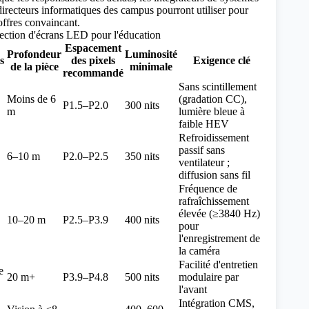
 directeurs informatiques des campus pourront utiliser pour
offres convaincant.
ection d'écrans LED pour l'éducation
Espacement
Profondeur
Luminosité
s
des pixels
Exigence clé
de la pièce
minimale
recommandé
Sans scintillement
Moins de 6
(gradation CC),
P1.5–P2.0
300 nits
m
lumière bleue à
faible HEV
Refroidissement
passif sans
6–10 m
P2.0–P2.5
350 nits
ventilateur ;
diffusion sans fil
Fréquence de
rafraîchissement
élevée (≥3840 Hz)
10–20 m
P2.5–P3.9
400 nits
pour
l'enregistrement de
la caméra
Facilité d'entretien
e
20 m+
P3.9–P4.8
500 nits
modulaire par
l'avant
Intégration CMS,