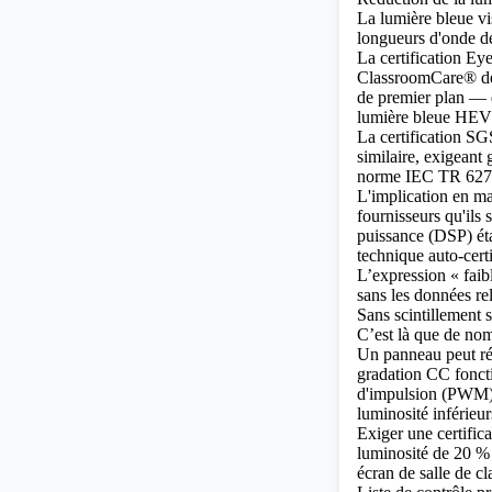
La lumière bleue vi
longueurs d'onde d
La certification Ey
ClassroomCare® de
de premier plan — e
lumière bleue HEV p
La certification S
similaire, exigeant 
norme IEC TR 627
L'implication en ma
fournisseurs qu'ils 
puissance (DSP) éta
technique auto-certi
L’expression « faib
sans les données rel
Sans scintillement s
C’est là que de nom
Un panneau peut réu
gradation CC foncti
d'impulsion (PWM) 
luminosité inférieur
Exiger une certifica
luminosité de 20 % 
écran de salle de c