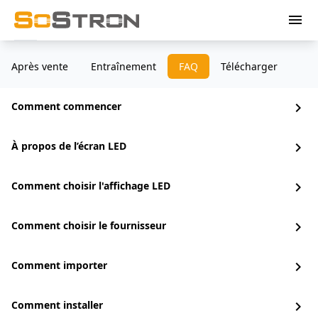
menu
Après vente
Entraînement
FAQ
Télécharger
Comment commencer
chevron_right
À propos de l’écran LED
chevron_right
Comment choisir l'affichage LED
chevron_right
Comment choisir le fournisseur
chevron_right
Comment importer
chevron_right
Comment installer
chevron_right