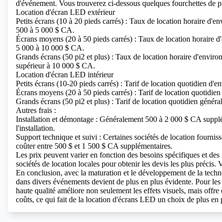
d'événement. Vous trouverez ci-dessous quelques fourchettes de pr
Location d'écran LED extérieur
Petits écrans (10 à 20 pieds carrés) : Taux de location horaire d'e
500 à 5 000 $ CA.
Écrans moyens (20 à 50 pieds carrés) : Taux de location horaire d
5 000 à 10 000 $ CA.
Grands écrans (50 pi2 et plus) : Taux de location horaire d'envir
supérieur à 10 000 $ CA.
Location d'écran LED intérieur
Petits écrans (10-20 pieds carrés) : Tarif de location quotidien d'
Écrans moyens (20 à 50 pieds carrés) : Tarif de location quotidie
Grands écrans (50 pi2 et plus) : Tarif de location quotidien géné
Autres frais :
Installation et démontage : Généralement 500 à 2 000 $ CA suppléme
l'installation.
Support technique et suivi : Certaines sociétés de location fournis
coûter entre 500 $ et 1 500 $ CA supplémentaires.
Les prix peuvent varier en fonction des besoins spécifiques et des
sociétés de location locales pour obtenir les devis les plus précis.
V
En conclusion, avec la maturation et le développement de la tech
dans divers événements devient de plus en plus évidente. Pour les
haute qualité améliore non seulement les effets visuels, mais offre
coûts, ce qui fait de la location d'écrans LED un choix de plus en