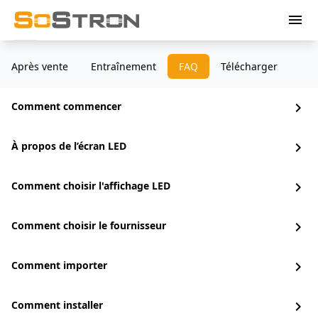
menu
Après vente
Entraînement
FAQ
Télécharger
Comment commencer
chevron_right
À propos de l’écran LED
chevron_right
Comment choisir l'affichage LED
chevron_right
Comment choisir le fournisseur
chevron_right
Comment importer
chevron_right
Comment installer
chevron_right