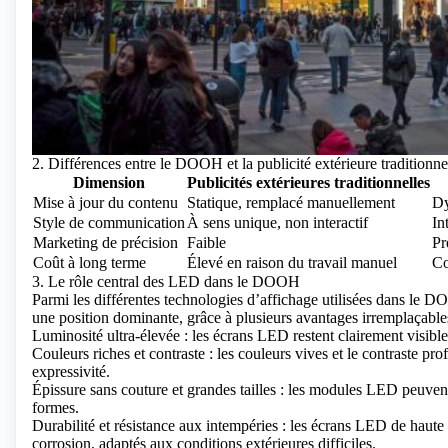
2. Différences entre le DOOH et la publicité extérieure traditionne
Dimension
Publicités extérieures traditionnelles
Mise à jour du contenu
Statique, remplacé manuellement
Dy
Style de communication
À sens unique, non interactif
In
Marketing de précision
Faible
Pr
Coût à long terme
Élevé en raison du travail manuel
Co
3. Le rôle central des LED dans le DOOH
Parmi les différentes technologies d’affichage utilisées dans le
une position dominante, grâce à plusieurs avantages irremplaçable
Luminosité ultra-élevée : les écrans LED restent clairement visible
Couleurs riches et contraste : les couleurs vives et le contraste p
expressivité.
Épissure sans couture et grandes tailles : les modules LED peuvent
formes.
Durabilité et résistance aux intempéries : les écrans LED de haute qua
corrosion, adaptés aux conditions extérieures difficiles.