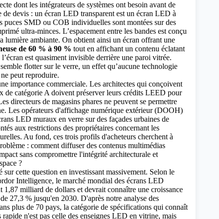
recte dont les intégrateurs de systèmes ont besoin avant de
 de devis : un
écran LED transparent
est un écran LED à
des puces SMD ou COB individuelles sont montées sur des
mprimé ultra-minces. L’espacement entre les bandes est conçu
 la lumière ambiante. On obtient ainsi un écran offrant une
ineuse de 60 % à 90 %
tout en affichant un contenu éclatant
 l’écran est quasiment invisible derrière une paroi vitrée.
semble flotter sur le verre, un effet qu’aucune technologie
ne peut reproduire.
 une importance commerciale. Les architectes qui conçoivent
x de catégorie A doivent préserver leurs crédits LEED pour
. Les directeurs de magasins phares ne peuvent se permettre
ine. Les opérateurs d'affichage numérique extérieur (DOOH)
écrans LED muraux en verre sur des façades urbaines de
ntés aux restrictions des propriétaires concernant les
urelles. Au fond, ces trois profils d'acheteurs cherchent à
roblème : comment diffuser des contenus multimédias
mpact sans compromettre l'intégrité architecturale et
espace ?
 sur cette question en investissant massivement. Selon le
rdor Intelligence, le marché mondial des écrans LED
nt 1,87 milliard de dollars et devrait connaître une croissance
de 27,3 % jusqu'en 2030. D'après notre analyse des
ans plus de 70 pays, la catégorie de spécifications qui connaît
s rapide n'est pas celle des enseignes LED en vitrine, mais