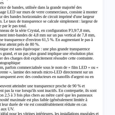
des
rice de bandes, utilisée dans la grande majorité des
ichage LED sur murs de verre commerciaux, consiste à monter
 des bandes horizontales de circuit imprimé d'une largeur
. Le taux de transparence se calcule simplement : largeur de
 par le pas total.
neau de la série Crystal, en configuration P3,9/7,8 mm,
ment inter-bandes de 4,8 mm sur un pas vertical de 7,8 mm,
une transparence d'environ 61,5 %. En augmentant le pas à
eur atteint près de 80 %.
ique est sans équivoque : une plus grande transparence
s grand, et un pas plus grand implique une résolution plus
er des charges doit explicitement résoudre cette contrainte.
atographique
ilm, parfois commercialisée sous le nom de « film LED » ou «
arente », lamine des nœuds micro-LED directement sur un
ransparent avec des conducteurs en nanofils d'argent ou en
peuvent atteindre une transparence proche de 90 % et
t pas la vue lorsqu'ils sont inactifs. En contrepartie, ils sont
on 2,5 à 3 fois plus chers au mètre carré que les panneaux
inosité maximale est plus faible (généralement limitée à
t leur durée de vie est considérablement réduite en cas
e aux UV.
idéal pour les vitrines intérieures, les installations muséales et