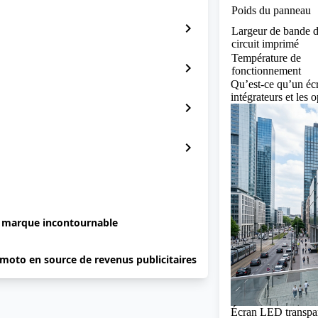
Poids du panneau
chevron_right
Largeur de bande 
circuit imprimé
Température de
chevron_right
fonctionnement
Qu’est-ce qu’un écr
intégrateurs et les
chevron_right
chevron_right
e marque incontournable
 moto en source de revenus publicitaires
Écran LED transpar