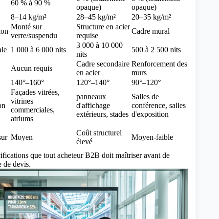
60 % à 90 %
opaque)
opaque)
8–14 kg/m²
28–45 kg/m²
20–35 kg/m²
Monté sur
Structure en acier
ion
Cadre mural
verre/suspendu
requise
3 000 à 10 000
le
1 000 à 6 000 nits
500 à 2 500 nits
nits
Cadre secondaire
Renforcement des
Aucun requis
en acier
murs
140°–160°
120°–140°
90°–120°
Façades vitrées,
panneaux
Salles de
vitrines
on
d'affichage
conférence, salles
commerciales,
extérieurs, stades
d'exposition
atriums
Coût structurel
sur
Moyen
Moyen-faible
élevé
ifications que tout acheteur B2B doit maîtriser avant de
 de devis.