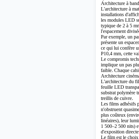
Architecture à ban
L'architecture à mat
installations d'aff
les modules LED sur
typique de 2 à 5 mm
l'espacement divisée
Par exemple, un pan
présente un espace
ce qui lui confère 
P10,4 mm, cette val
Le compromis techn
implique un pas plu
faible. Chaque cahi
Architecture ciném
L'architecture du f
feuille LED transp
substrat polymère t
treillis de cuivre.
Les films adhésifs 
n'obstruent quasimen
plus coûteux (envir
linéaires), leur lum
1 500–2 500 nits) e
d'exposition direct
Le film est le choix 