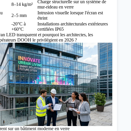
Charge structurelle sur un système de
8–14 kg/m²
mur-rideau en verre
du
Intrusion visuelle lorsque l'écran est
2–5 mm
éteint
-20°C à
Installations architecturales extérieures
+60°C
certifiées IP65
an LED transparent et pourquoi les architectes, les
 opérateurs DOOH le privilégient en 2026 ?
ent sur un bâtiment moderne en verre