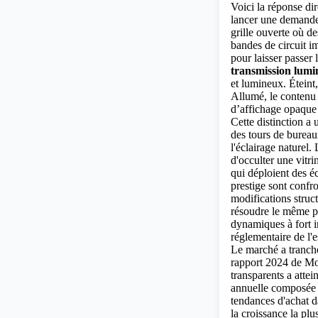
Voici la réponse di
lancer une demande
grille ouverte où 
bandes de circuit i
pour laisser passer
transmission lum
et lumineux. Éteint,
Allumé, le contenu 
d’affichage opaque 
Cette distinction a
des tours de bureau
l'éclairage naturel
d'occulter une vitr
qui déploient des 
prestige sont confro
modifications struct
résoudre le même p
dynamiques à fort i
réglementaire de l'
Le marché a tranché
rapport 2024 de Mo
transparents a attei
annuelle composée 
tendances d'achat d
la croissance la plu