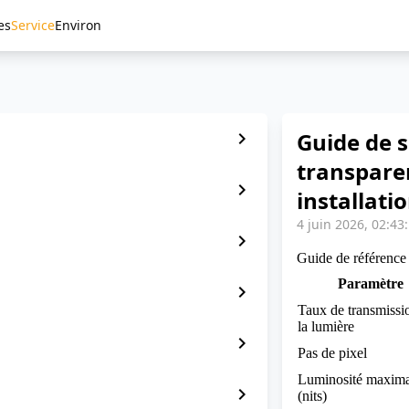
es
Service
Environ
Guide de s
chevron_right
transparen
chevron_right
installati
4 juin 2026, 02:43
chevron_right
Guide de référence 
Paramètre
chevron_right
Taux de transmissi
la lumière
chevron_right
Pas de pixel
Luminosité maxima
chevron_right
(nits)