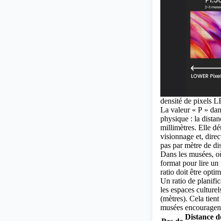
densité de pixels 
La valeur « P » da
physique : la distan
millimètres. Elle dé
visionnage et, dire
pas par mètre de di
Dans les musées, où 
format pour lire un 
ratio doit être optim
Un ratio de planifi
les espaces culture
(mètres). Cela tien
musées encouragent
Distance d