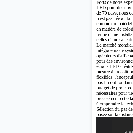
Forts de notre exp
LED
pour des envir
de 70 pays, nous co
n'est pas liée au b
comme du matériel a
en matière de color
terme d'une install
celles d'une salle 
Le marché mondial 
intégrateurs de syst
opérateurs d'affic
pour des environne
écrans LED créatifs
mesure à un coût pr
flexibles, l'encap
pas fin ont fondame
budget de projet c
nécessaires pour tir
précisément cette l
Comprendre la tech
Sélection du pas de
basée sur la distanc