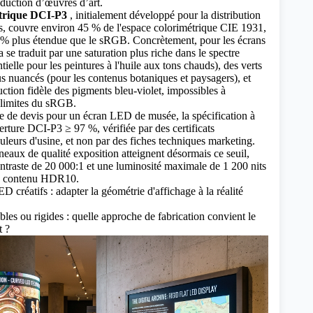
duction d’œuvres d’art.
étrique DCI-P3
, initialement développé pour la distribution
s, couvre environ 45 % de l'espace colorimétrique CIE 1931,
% plus étendue que le sRGB. Concrètement, pour les écrans
se traduit par une saturation plus riche dans le spectre
ielle pour les peintures à l'huile aux tons chauds), des verts
us nuancés (pour les contenus botaniques et paysagers), et
uction fidèle des pigments bleu-violet, impossibles à
 limites du sRGB.
 de devis pour un écran LED de musée, la spécification à
erture DCI-P3 ≥ 97 %, vérifiée par des certificats
uleurs d'usine, et non par des fiches techniques marketing.
eaux de qualité exposition atteignent désormais ce seuil,
ntraste de 20 000:1 et une luminosité maximale de 1 200 nits
de contenu HDR10.
 créatifs : adapter la géométrie d'affichage à la réalité
es ou rigides : quelle approche de fabrication convient le
t ?