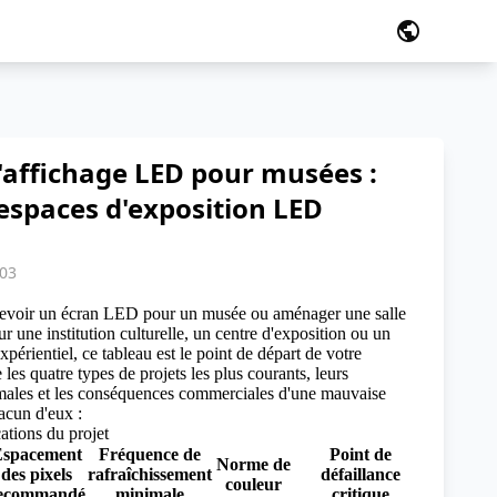
public
'affichage LED pour musées :
espaces d'exposition LED
:03
cevoir un
écran LED pour un musée
ou aménager une salle
une institution culturelle, un centre d'exposition ou un
périentiel, ce tableau est le point de départ de votre
e les quatre types de projets les plus courants, leurs
imales et les conséquences commerciales d'une mauvaise
acun d'eux :
ations du projet
spacement
Fréquence de
Point de
Norme de
des pixels
rafraîchissement
défaillance
couleur
ecommandé
minimale
critique