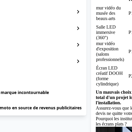
mur vidéo du
chevron_right
musée des
P
beaux-arts
Salle LED
chevron_right
immersive
P
(360°)
mur vidéo
chevron_right
d'exposition
P
(salons
professionnels)
chevron_right
Écran LED
créatif DOOH
P
(forme
cylindrique)
e marque incontournable
Un mauvais choix d
total d'un projet 
l'installation.
 moto en source de revenus publicitaires
Assurez-vous que le
devis ne quitte votr
Pourquoi les institu
les écrans plats ?