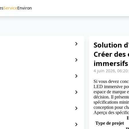
es
Service
Environ
Solution d
chevron_right
Créer des 
chevron_right
immersifs
4 juin 2026, 06:20
chevron_right
Si vous devez con
LED immersive pour 
chevron_right
espace de marque ex
décision. Il présent
spécifications min
chevron_right
conception pour ch
Aperçu des spécific
E
Type de projet
chevron_right
r