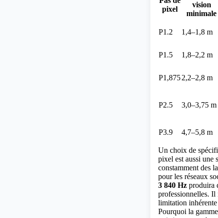
Pas de
vision
pixel
minimale
P1.2
1,4–1,8 m
P1.5
1,8–2,2 m
P1,875
2,2–2,8 m
P2.5
3,0–3,75 m
P3.9
4,7–5,8 m
Un choix de spécific
pixel est aussi une
constamment des la
pour les réseaux so
3 840 Hz
produira d
professionnelles. I
limitation inhérente
Pourquoi la gamme d