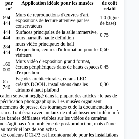
par
Application idéale pour les musées
de coût
m²
relatif
Murs de reproductions d'œuvres d'art,
694
1.0 (ligne
expositions de lecture attentive par les
444
de base)
conservateurs
444
Surfaces principales de la salle immersive,
0,75
444
murs narratifs haute définition
murs vidéo principaux du hall
284
d'exposition, centres d'information pour les
0,60
444
visiteurs
Murs vidéo d'exposition grand format,
160
écrans périphériques dans de hauts espaces
0,45
000
d'exposition
Façades architecturales, écrans LED
65
créatifs DOOH, installations dans les
0,30
746
atriums à haut plafond
ation souvent négligé dans la plupart des articles : le pas de
 spécification photographique. Les musées organisent
ncements de presse, des tournages et de la documentation
ciaux. Tout écran avec un taux de rafraîchissement inférieur à
es bandes défilantes visibles sur les vidéos de caméras
l ne s’agit pas d’un problème de post-production, mais d’une
 au matériel lors de son achat.
e couleurs DCI-P3 est incontournable pour les installations