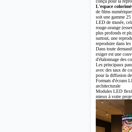
conçu pour la repro
L'espace colorim
de films numérique
soit une gamme 25 
LED de musée, cela 
rouge-orange (essent
plus profonds et pl
surtout, une reprod
reproduire dans les
Dans toute demande
exiger est une couv
d'étalonnage des co
Les principaux pann
avec des taux de co
pour la diffusion 
Formats d'écrans LED
architecturale
Modules LED flexibl
mieux à votre proje