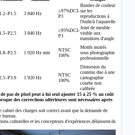
Bandes de couleur
≥97%DCI-
sur les
1.2–P1.5
3 840 Hz
P3
reproductions à
l'huile/à l'aquarelle
Joint de meuble
≥95%DCI-
1.5–P2.5
3 840 Hz
visible aux
P3
transitions d'angle
Motifs moirés
NTSC
1.8–P2.5
1 920 Hz min
sous photographie
100%
professionnelle
Distorsion du
contenu due à une
NTSC
2.5–P3.9
1 920 Hz
cartographie
100%
courbe non
calibrée
e pas de pixel peut à lui seul ajouter 15 à 25 % au coût
lorsque des corrections ultérieures sont nécessaires après
 cahier des charges soit correct avant que la demande de
e bureau.
tions culturelles et les concepteurs d'expériences délaissent-ils