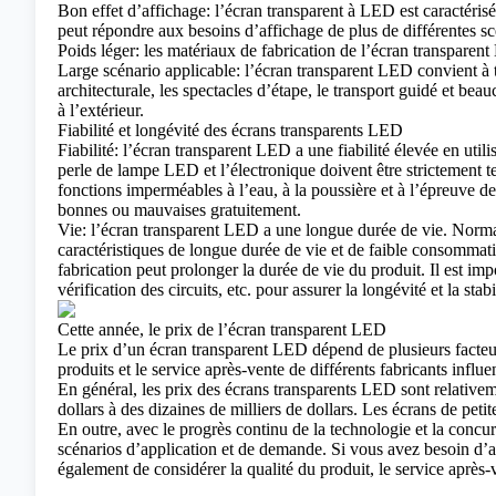
Bon effet d’affichage: l’écran transparent à LED est caractérisé 
peut répondre aux besoins d’affichage de plus de différentes sc
Poids léger: les matériaux de fabrication de l’écran transparent L
Large scénario applicable: l’écran transparent LED convient à to
architecturale, les spectacles d’étape, le transport guidé et bea
à l’extérieur.
Fiabilité et longévité des écrans transparents LED
Fiabilité: l’écran transparent LED a une fiabilité élevée en uti
perle de lampe LED et l’électronique doivent être strictement test
fonctions imperméables à l’eau, à la poussière et à l’épreuve des 
bonnes ou mauvaises gratuitement.
Vie: l’écran transparent LED a une longue durée de vie. Normal
caractéristiques de longue durée de vie et de faible consommati
fabrication peut prolonger la durée de vie du produit. Il est impor
vérification des circuits, etc. pour assurer la longévité et la stab
Cette année, le prix de l’écran transparent LED
Le prix d’un écran transparent LED dépend de plusieurs facteurs, t
produits et le service après-vente de différents fabricants influe
En général, les prix des écrans transparents LED sont relative
dollars à des dizaines de milliers de dollars. Les écrans de petit
En outre, avec le progrès continu de la technologie et la concur
scénarios d’application et de demande. Si vous avez besoin d’a
également de considérer la qualité du produit, le service après-ve