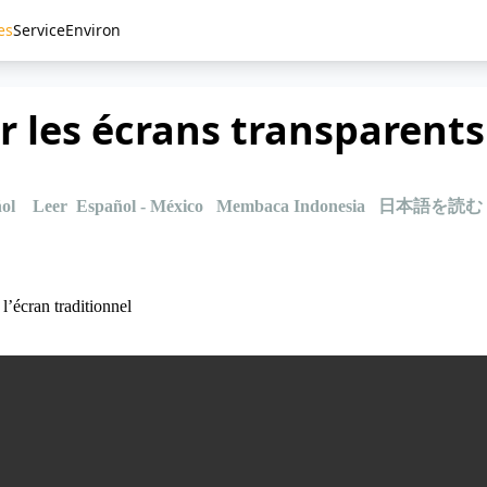
es
Service
Environ
 les écrans transparents
ol
Leer Español - México
Membaca Indonesia
日本語を読む
l’écran traditionnel