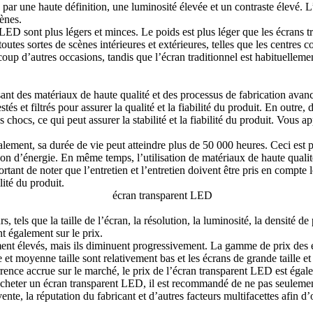
par une haute définition, une luminosité élevée et un contraste élevé. L’e
ènes.
ED sont plus légers et minces. Le poids est plus léger que les écrans trad
utes sortes de scènes intérieures et extérieures, telles que les centres 
ucoup d’autres occasions, tandis que l’écran traditionnel est habituellem
lisant des matériaux de haute qualité et des processus de fabrication ava
és et filtrés pour assurer la qualité et la fiabilité du produit. En outre
chocs, ce qui peut assurer la stabilité et la fiabilité du produit.
Vous app
ement, sa durée de vie peut atteindre plus de 50 000 heures. Ceci est p
on d’énergie. En même temps, l’utilisation de matériaux de haute qualit
tant de noter que l’entretien et l’entretien doivent être pris en compte lo
ilité du produit.
els que la taille de l’écran, la résolution, la luminosité, la densité de p
nt également sur le prix.
ment élevés, mais ils diminuent progressivement. La gamme de prix des 
e et moyenne taille sont relativement bas et les écrans de grande taille et
rence accrue sur le marché, le prix de l’écran transparent LED est égale
cheter un écran transparent LED, il est recommandé de ne pas seulement 
nte, la réputation du fabricant et d’autres facteurs multifacettes afin d’o