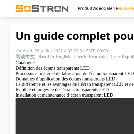
Produit
Vidéo
Galerie
Nouvell
Un guide complet pour
vendredi 29 juillet 2022 à 02:22:31 GMT+00:00
阅读中文
Read in English
Lire le Français
Leer Españ
Catalogue
Définition des écrans transparents LED
Processus et matériel de fabrication de l’écran transparent LED
Domaines d’application des écrans transparents LED
La différence et les avantages de l’écran transparent LED et de 
Fiabilité et longévité des écrans transparents LED
Installation et maintenance d’écran transparent LED