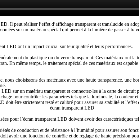
D. Il peut réaliser l’effet d’affichage transparent et translucide en ad
tées sur un matériau spécial qui permet à la lumière de passer à traver
rent LED ont un impact crucial sur leur qualité et leurs performances.
éralement du plastique ou du verre transparent. Ces matériaux ont la tran
 l’écran. En même temps, le traitement spécial de ces matériaux est capab
lle, nous choisissons des matériaux avec une haute transparence, une bon
ité.
re LED sur un matériau transparent et connectez-les à la carte de circuit p
fichage pour contrôler les paramètres tels que la luminosité, la couleur
doit être strictement testé et calibré pour assurer sa stabilité et l’effet
sées pour l’écran transparent LED doivent avoir des caractéristiques telle
opriétés de conduction et de résistance à l’humidité pour assurer son fon
doit avoir une fonction de contrôle et de réglage de haute précision pour 