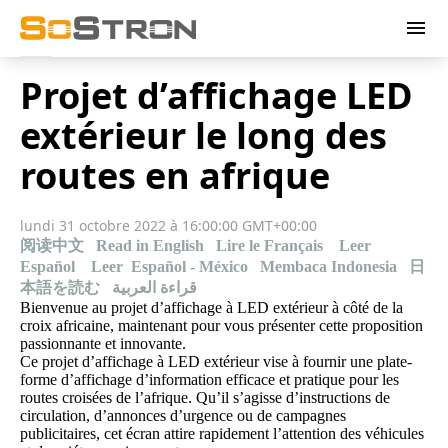
menu
Projet d’affichage LED
extérieur le long des
routes en afrique
lundi 31 octobre 2022 à 16:00:00 GMT+00:00
阅读中文
Read in English
Lire le Français
Leer
Español
Leer Español - México
Membaca Indonesia
日
本語を読む
قراءة العربية
Bienvenue au projet d’affichage à LED extérieur à côté de la
croix africaine, maintenant pour vous présenter cette proposition
passionnante et innovante.
Ce projet d’affichage à LED extérieur vise à fournir une plate-
forme d’affichage d’information efficace et pratique pour les
routes croisées de l’afrique. Qu’il s’agisse d’instructions de
circulation, d’annonces d’urgence ou de campagnes
publicitaires, cet écran attire rapidement l’attention des véhicules