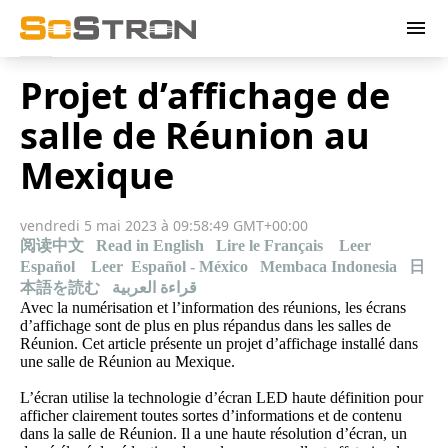
menu
Projet d’affichage de
salle de Réunion au
Mexique
vendredi 5 mai 2023 à 09:58:49 GMT+00:00
阅读中文
Read in English
Lire le Français
Leer
Español
Leer Español - México
Membaca Indonesia
日
本語を読む
قراءة العربية
Avec la numérisation et l’information des réunions, les écrans
d’affichage sont de plus en plus répandus dans les salles de
Réunion. Cet article présente un projet d’
affichage installé dans
une salle de Réunion au Mexique
.
L’écran utilise la technologie d’écran LED haute définition pour
afficher clairement toutes sortes d’informations et de contenu
dans la salle de Réunion. Il a une haute résolution d’écran, un