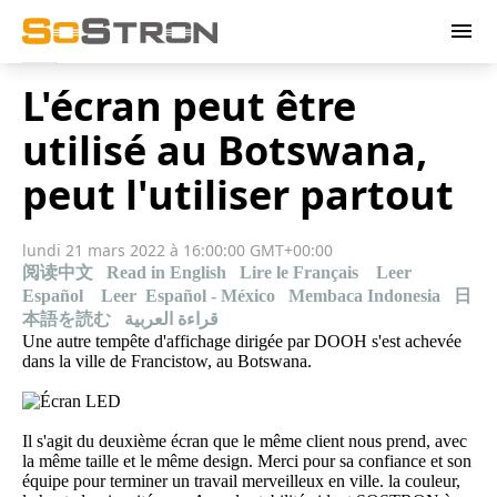
menu
L'écran peut être
utilisé au Botswana,
peut l'utiliser partout
lundi 21 mars 2022 à 16:00:00 GMT+00:00
阅读中文
Read in English
Lire le Français
Leer
Español
Leer Español - México
Membaca Indonesia
日
本語を読む
قراءة العربية
Une autre tempête d'affichage dirigée par DOOH s'est achevée
dans la ville de Francistow, au Botswana.
Il s'agit du deuxième écran que le même client nous prend, avec
la même taille et le même design. Merci pour sa confiance et son
équipe pour terminer un travail merveilleux en ville. la couleur,