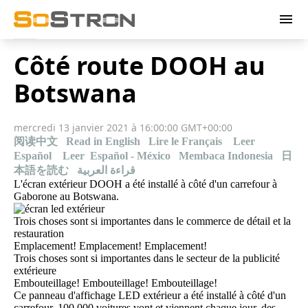
menu
Côté route DOOH au
Botswana
mercredi 13 janvier 2021 à 16:00:00 GMT+00:00
阅读中文
Read in English
Lire le Français
Leer
Español
Leer Español - México
Membaca Indonesia
日
本語を読む
قراءة العربية
L'écran extérieur
DOOH
a été installé à côté d'un carrefour à
Gaborone au Botswana.
Trois choses sont si importantes dans le commerce de détail et la
restauration
Emplacement! Emplacement! Emplacement!
Trois choses sont si importantes dans le secteur de la publicité
extérieure
Embouteillage! Embouteillage! Embouteillage!
Ce panneau d'affichage LED extérieur a été installé à côté d'un
carrefour, 100 000 voitures vont et viennent chaque jour, des