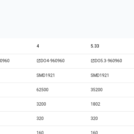
4
5.33
0960
DO4-960960
DO5.3-960960
open_in_new
open_in_new
SMD1921
SMD1921
62500
35200
3200
1802
320
320
160
160