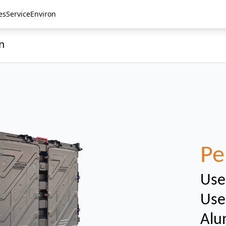
es
Service
Environ
n
Pe
Use
Use
Alu