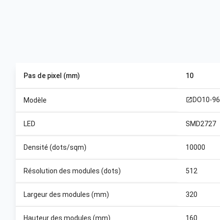
Pas de pixel (mm)
10
DO10-96
Modèle
open_in_new
LED
SMD2727
Densité (dots/sqm)
10000
Résolution des modules (dots)
512
Largeur des modules (mm)
320
Hauteur des modules (mm)
160