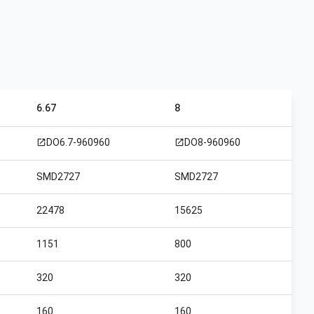
6.67
8
DO6.7-960960
DO8-960960
open_in_new
open_in_new
SMD2727
SMD2727
22478
15625
1151
800
320
320
160
160