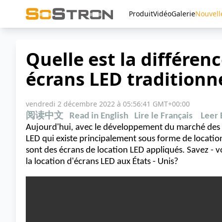
Produit
Vidéo
Galerie
Nouvell
Quelle est la différenc
écrans LED traditionn
vendredi 2 décembre 2022 à 05:56:41 GMT+00:00
阅读中文
Read in English
Lire le Français
Leer 
Aujourd'hui, avec le développement du marché des é
LED qui existe principalement sous forme de locatio
sont des écrans de location LED appliqués. Savez - vo
la location d'écrans LED aux États - Unis?