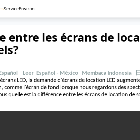
es
Service
Environ
e entre les écrans de loca
els?
Español
Leer Español - México
Membaca Indonesia
crans LED, la demande d'écrans de location LED augmente. 
n, comme l'écran de fond lorsque nous regardons des spectac
us quelle est la différence entre les écrans de location de 