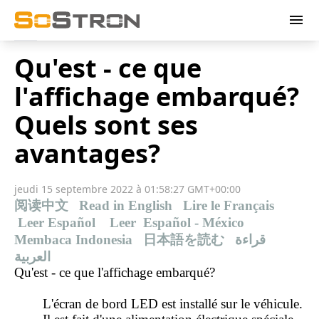
menu
Qu'est - ce que
l'affichage embarqué?
Quels sont ses
avantages?
jeudi 15 septembre 2022 à 01:58:27 GMT+00:00
阅读中文
Read in English
Lire le Français
Leer Español
Leer Español - México
Membaca Indonesia
日本語を読む
قراءة
العربية
Qu'est - ce que l'affichage embarqué?
L'écran de bord LED est installé sur le véhicule.