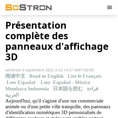
menu
Présentation
complète des
panneaux d'affichage
3D
vendredi 9 septembre 2022 à 02:14:37 GMT+00:00
阅读中文
Read in English
Lire le Français
Leer Español
Leer Español - México
Membaca Indonesia
日本語を読む
قراءة
العربية
Aujourd'hui, qu'il s'agisse d'une rue commerciale
animée ou d'une petite ville tranquille, des panneaux
d'identification numériques 3D personnalisés de