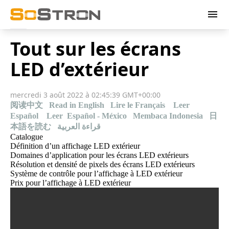
menu
Tout sur les écrans
LED d’extérieur
mercredi 3 août 2022 à 02:45:39 GMT+00:00
阅读中文
Read in English
Lire le Français
Leer
Español
Leer Español - México
Membaca Indonesia
日
本語を読む
قراءة العربية
Catalogue
Définition d’un affichage LED extérieur
Domaines d’application pour les écrans LED extérieurs
Résolution et densité de pixels des écrans LED extérieurs
Système de contrôle pour l’affichage à LED extérieur
Prix pour l’affichage à LED extérieur