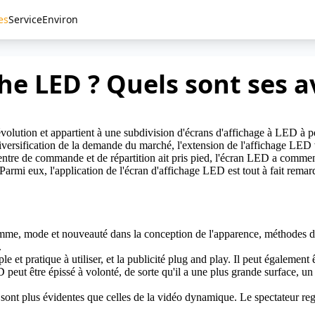
es
Service
Environ
che LED ? Quels sont ses 
évolution et appartient à une subdivision d'écrans d'affichage à LED à p
diversification de la demande du marché, l'extension de l'affichage LED v
 centre de commande et de répartition ait pris pied, l'écran LED a com
Parmi eux, l'application de l'écran d'affichage LED est tout à fait remar
amme, mode et nouveauté dans la conception de l'apparence, méthodes d'i
.
e et pratique à utiliser, et la publicité plug and play. Il peut également 
 peut être épissé à volonté, de sorte qu'il a une plus grande surface, un
n sont plus évidentes que celles de la vidéo dynamique. Le spectateur reg