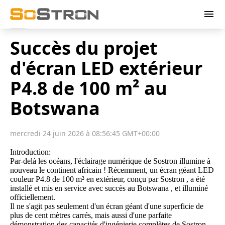
menu
Succès du projet
d'écran LED extérieur
P4.8 de 100 m² au
Botswana
mercredi 24 juin 2026 à 08:56:45 GMT+00:00
Introduction:
Par-delà les océans, l'éclairage numérique de Sostron illumine à
nouveau le continent africain ! Récemment, un écran géant LED
couleur P4.8 de 100 m² en extérieur, conçu par
Sostron
, a été
installé et mis en service avec succès au
Botswana
, et illuminé
officiellement.
Il ne s'agit pas seulement d'un écran géant d'une superficie de
plus de cent mètres carrés, mais aussi d'une parfaite
démonstration des capacités d'ingénierie complètes de Sostron