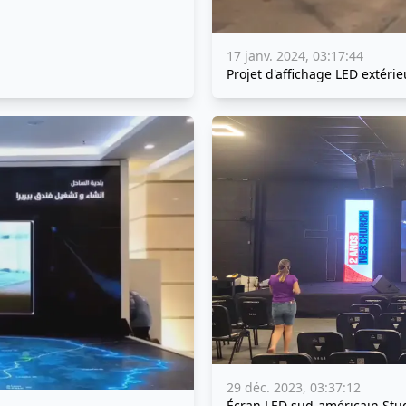
17 janv. 2024, 03:17:44
Projet d'affichage LED extéri
29 déc. 2023, 03:37:12
Écran LED sud-américain Stu