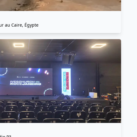
eur au Caire, Égypte
dio P3