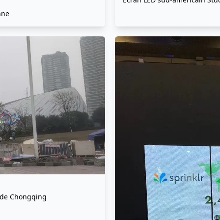
nne
l de Chongqing